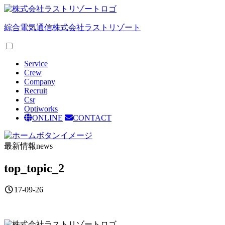
綜合電気通信
株式会社ラストリゾート
Service
Crew
Company
Recruit
Csr
Optiworks
ONLINE
CONTACT
最新情報
news
top_topic_2
17-09-26