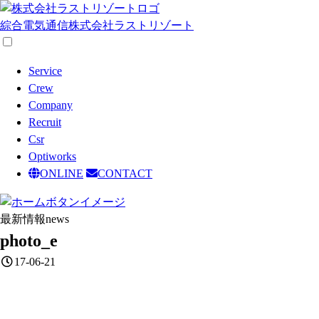
綜合電気通信
株式会社ラストリゾート
Service
Crew
Company
Recruit
Csr
Optiworks
ONLINE
CONTACT
最新情報
news
photo_e
17-06-21