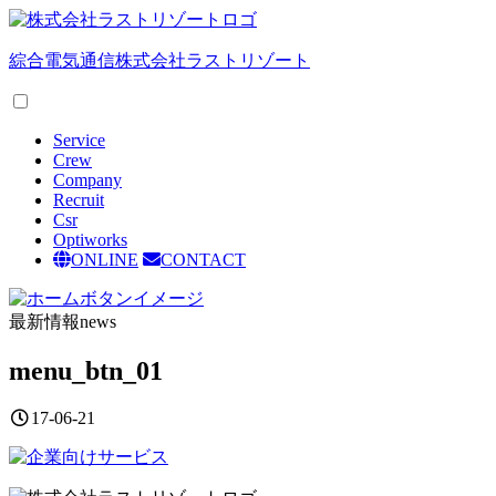
綜合電気通信
株式会社ラストリゾート
Service
Crew
Company
Recruit
Csr
Optiworks
ONLINE
CONTACT
最新情報
news
menu_btn_01
17-06-21